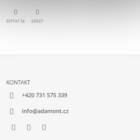
ZEPTAT SE
SDÍLET
Z
Á
KONTAKT
P
A
+420 731 575 339
T
Í
info@adamont.cz
Facebook
Instagram
YouTube