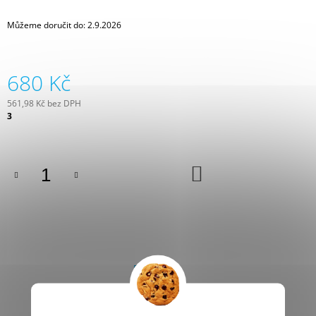
J
E
Můžeme doručit do:
2.9.2026
M
E
680 Kč
SOLÁRNÍ
SET
561,98 Kč bez DPH
SOMFY
Měrná
3
SOLÁRNÍ
cena:
SET
SOMFY
12
DO
095,16
KOŠÍKU
Kč
POPIS
SOUVISEJÍCÍ (8)