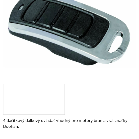
A
J
Í
T
?
HLEDAT
D
O
P
O
R
4-tlačítkový dálkový ovladač vhodný pro motory bran a vrat značky
U
Doohan.
Č
U