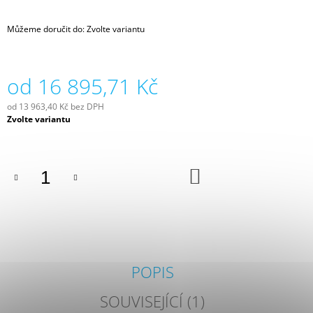
J
E
Můžeme doručit do:
Zvolte variantu
M
E
od
16 895,71 Kč
EXTERNÍ
PŘÍJMAČ
DOORHAN
od
13 963,40 Kč
bez DPH
EXTERNÍ
Měrná
Zvolte variantu
PŘÍJMAČ
cena:
DOORHAN
999
Kč
DO
KOŠÍKU
POPIS
SOUVISEJÍCÍ (1)