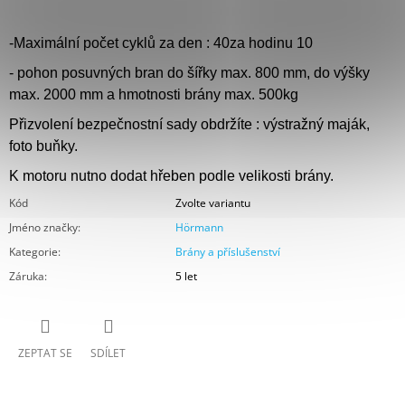
-Maximální počet cyklů za den : 40za hodinu 10
- pohon posuvných bran do šířky max. 800 mm, do výšky
max. 2000 mm a hmotnosti brány max. 500kg
Přizvolení bezpečnostní sady obdržíte : výstražný maják,
foto buňky.
K motoru nutno dodat hřeben podle velikosti brány.
Kód
Zvolte variantu
Jméno značky
:
Hörmann
Kategorie
:
Brány a příslušenství
Záruka
:
5 let
ZEPTAT SE
SDÍLET