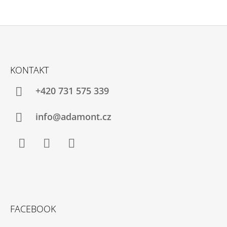
Z
Á
KONTAKT
P
A
+420 731 575 339
T
Í
info@adamont.cz
Facebook
Instagram
YouTube
FACEBOOK