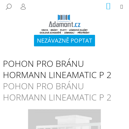
K
Přejít
NÁKUP
M
HLEDAT
na
KOŠÍK
O
PŘIHLÁŠENÍ
ZPĚT
ZPĚT
obsah
Š
Í
C
K
O
NEZÁVAZNĚ POPTAT
P
O
T
POHON PRO BRÁNU
Ř
HORMANN LINEAMATIC P 2
E
B
POHON PRO BRÁNU
U
HORMANN LINEAMATIC P 2
J
E
T
E
N