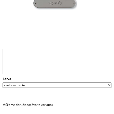
A
J
Í
T
?
HLEDAT
Barva
D
O
P
O
R
U
Můžeme doručit do:
Zvolte variantu
Č
U