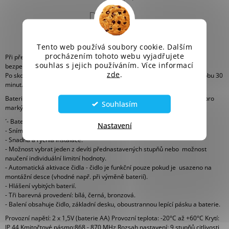
DISKUZE
ZNAČKA
Tento web používá soubory cookie. Dalším
procházením tohoto webu vyjadřujete
Při překročení nastavené hodnoty větru je markýzám či žaluziím vydán
souhlas s jejich používáním. Více informací
bezpečnostní povel pro chod do horní koncové polohy.
zde
.
Po skončení trvání větru je čidlem blokována sluneční automatika po dobu 30
minut.
Bateriové bezdrátové větrné čidlo pro řízení jednoho či více io pohonů pro
Souhlasím
markýzy
´- Bateriové otřesové / větrné bezdrátové čidlo.
Nastavení
- Snímá pohyb markýzy ve třech směrech (3D efekt).
- Snadná a rychlá instalace.
- Možnost vybrat jeden z devíti přednastavených stupňů nebo možnost
naučení individuální limitní hodnoty.
- Automatická aktivace čidla - čidlo je funkční pouze pokud je usazeno na
montážní desce (vhodné např. při výměně baterií).
- Hlášení vybitých baterií.
- Tři barevná provedení: bílá, černá, bronzová.
- Balení obsahuje čidlo, základní desku, oboustrannou lepící pásku a baterie.
Provozní napětí: 2 x 1,5V (baterie AA) Provozní teplota: -20°C až +60°C Krytí:
IP 44 Kmitočtové pásmo:868 - 870 MHz Rozsah nastavení: 9 stupňů citlivosti