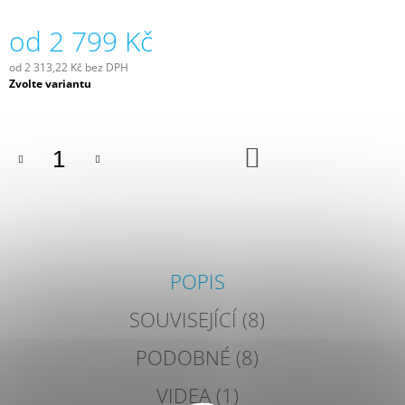
J
E
od
2 799 Kč
M
E
od
2 313,22 Kč
bez DPH
Měrná
Zvolte variantu
cena:
SLUNEČNÍ
ČIDLO
SOMFY
DO
SUNIS
KOŠÍKU
WIREFREE
II
IO
3
085,50
Kč
POPIS
SOUVISEJÍCÍ (8)
PODOBNÉ (8)
VIDEA (1)