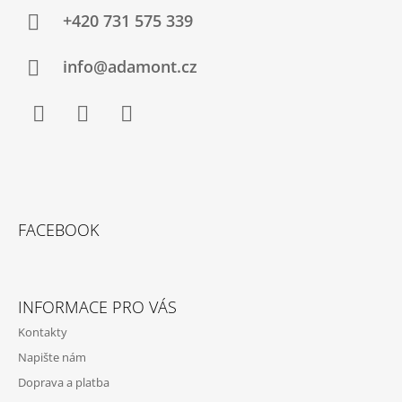
A
+420 731 575 339
T
Í
info@adamont.cz
Facebook
Instagram
YouTube
FACEBOOK
INFORMACE PRO VÁS
Kontakty
Napište nám
Doprava a platba