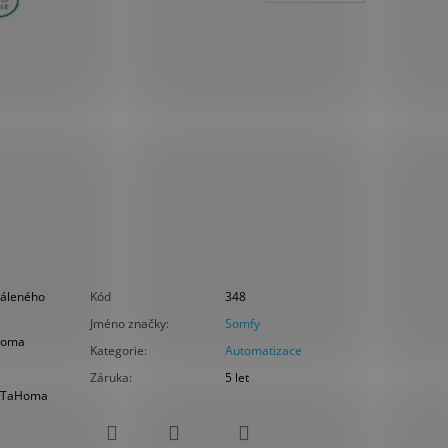
zdáleného
Kód
348
Jméno značky
:
Somfy
aHoma
Kategorie
:
Automatizace
Záruka
:
5 let
bo TaHoma