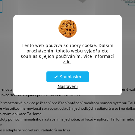
Tento web používá soubory cookie. Dalším
procházením tohoto webu vyjadřujete
souhlas s jejich používáním. Více informací
zde
.
Souhlasím
Nastavení
mostatická hlavice je řešení pro inteligentní řízení vytápění radiátory včetně v
 funkce senzoru teploty pomocí systému TaHoma
Termostatická hlavice je řešení pro řízení vytápění radiátory pomocí systému T
vlastníkovi nemovitosti spravovat ovládání jednotlivých radiátorů a to i na dálku
nictvím aplikace TaHoma
eploty pomocí manuálního nastavení na jednotce, příkazů v aplikaci TaHoma ne
e
 s adaptéry pro většinu radiátorů na trhu