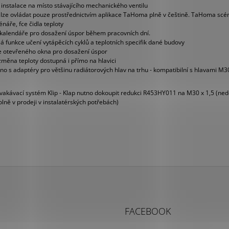
 instalace na místo stávajícího mechanického ventilu
 lze ovládat pouze prostřednictvím aplikace TaHoma plně v češtině. TaHoma scé
náře, fce čidla teploty
 kalendáře pro dosažení úspor během pracovních dní.
lá funkce učení vytápěcích cyklů a teplotních specifik dané budovy
e otevřeného okna pro dosažení úspor
změna teploty dostupná i přímo na hlavici
no s adaptéry pro většinu radiátorových hlav na trhu - kompatibilní s hlavami M3
cvakávací systém Klip - Klap nutno dokoupit redukci R453HY011 na M30 x 1,5 (ne
lně v prodeji v instalatérských potřebách)
FACEBOOK