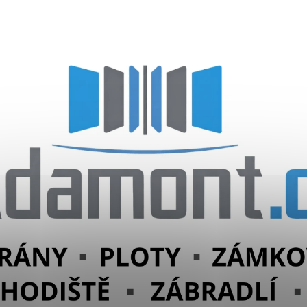
CO POTŘEBUJETE NAJÍT?
HLEDAT
DOPORUČUJEME
EXTERNÍ PŘÍJMAČ DOORHAN
EXTERNÍ
SEKČNÍ GARÁŽ