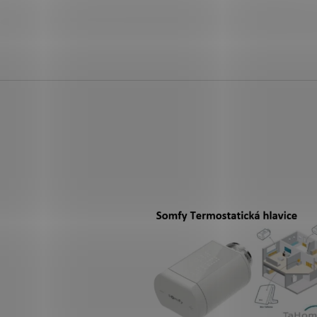
PŘÍJMAČ DOORHAN
DIY-ANTRACIT
S
VRATA DOORHAN
999 Kč
13 100 Kč