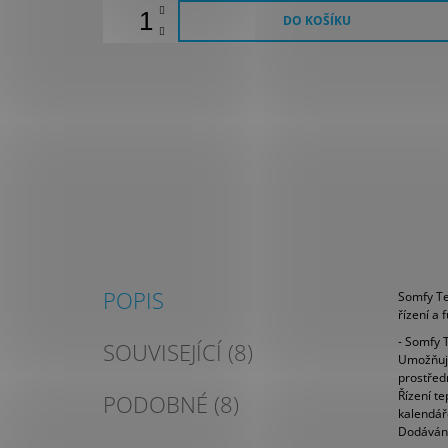
DO KOŠÍKU
POPIS
Somfy Ter
řízení a
- Somfy 
SOUVISEJÍCÍ (8)
Umožňuje 
prostřed
Řízení t
PODOBNÉ (8)
kalendář
Dodáváno