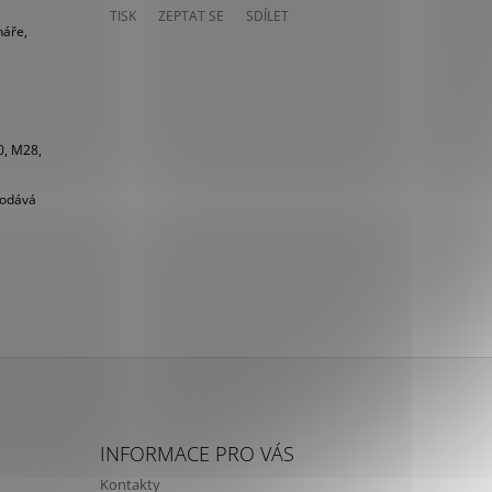
TISK
ZEPTAT SE
SDÍLET
náře,
0, M28,
dodává
INFORMACE PRO VÁS
Kontakty