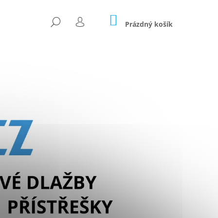
NÁKUPNÍ
HLEDAT
KOŠÍK
Prázdný košík
PŘIHLÁŠENÍ
Následující
OVÁ VRATA DOORHAN