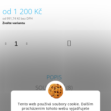
J
E
od
1 200 Kč
M
E
od
991,74 Kč
bez DPH
Měrná
Zvolte variantu
cena:
BOČNÍ
GARÁŽOVÉ
DVEŘE
DO
18
KOŠÍKU
000
Kč
POPIS
SOUVISEJÍCÍ (8)
PODOBNÉ (8)
Tento web používá soubory cookie. Dalším
DISKUZE
procházením tohoto webu vyjadřujete