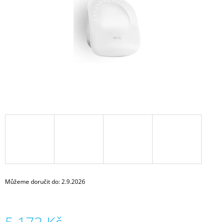
A
J
Í
T
?
HLEDAT
D
O
P
Můžeme doručit do:
2.9.2026
O
R
U
Č
U