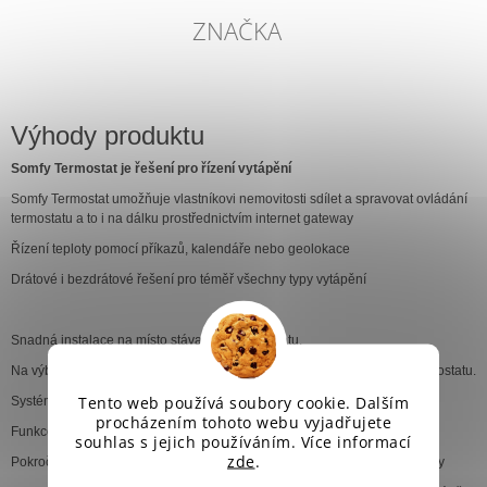
ZNAČKA
Výhody produktu
Somfy Termostat je řešení pro řízení vytápění
Somfy Termostat umožňuje vlastníkovi nemovitosti sdílet a spravovat ovládání
termostatu a to i na dálku prostřednictvím internet gateway
Řízení teploty pomocí příkazů, kalendáře nebo geolokace
Drátové i bezdrátové řešení pro téměř všechny typy vytápění
Snadná instalace na místo stávajícího termostatu.
Na výběř drátová či bezdrátová verze - svoboda při výběru umístění termostatu.
Tento web používá soubory cookie. Dalším
Systém lze ovládat prostřednictvím aplikace plně v češtině.
procházením tohoto webu vyjadřujete
Funkce kalendáře pro dosažení úspor během pracovních dní.
souhlas s jejich používáním. Více informací
zde
.
Pokročilá funkce učení vytápěcích cyklů a teplotních specifik dané budovy