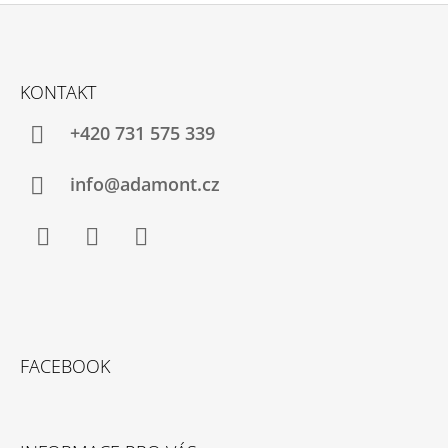
Z
Á
KONTAKT
P
A
+420 731 575 339
T
Í
info@adamont.cz
Facebook
Instagram
YouTube
FACEBOOK