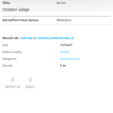
Šířka
90 mm
Ostatní údaje
Barva/Povrchová úprava
White/grey
Manuál zde :
Návody ke stažení (somfynavody.cz)
Kód
1870447
Jméno značky
:
Somfy
Kategorie
:
Automatizace
Záruka
:
5 let
ZEPTAT SE
SDÍLET