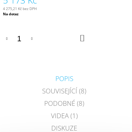
5 173 Kč
J
4 275,21 Kč bez DPH
E
Měrná
Na dotaz
M
cena:
E
SOLÁRNÍ
DO
SET
KOŠÍKU
SOMFY
SOLÁRNÍ
SET
SOMFY
12
095,16
POPIS
Kč
SOUVISEJÍCÍ (8)
PODOBNÉ (8)
VIDEA (1)
DISKUZE